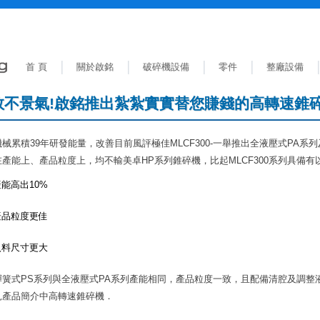
首 頁
關於啟銘
破碎機設備
零件
整廠設備
敗不景氣!啟銘推出紮紮實實替您賺錢的高轉速錐
械累積39年研發能量，改善目前風評極佳MLCF300-一舉推出全液壓式PA
產能上、產品粒度上，均不輸美卓HP系列錐碎機，比起MLCF300系列具備有
產能高出10%
產品粒度更佳
入料尺寸更大
彈簧式PS系列與全液壓式PA系列產能相同，產品粒度一致，且配備清腔及調整
見產品簡介中高轉速錐碎機．