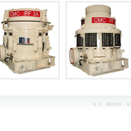
首 頁
關於啟銘
破