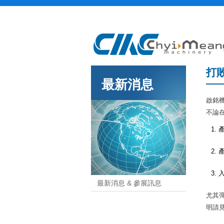
打
最新消息
啟銘機
不論在
最新消息 & 參展訊息
尤其
明請