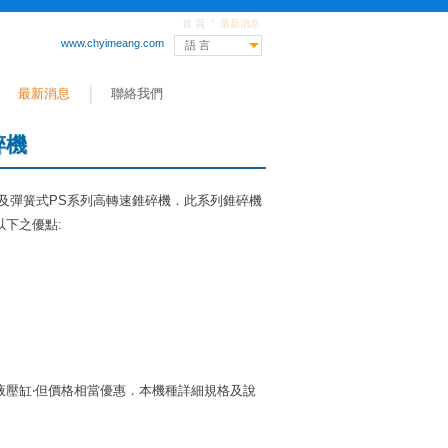
›
首 頁
最新消息
www.chyimeang.com
語 言
最新消息
聯絡我們
碎機
系列及彈簧式PS系列高轉速錐碎機．此系列錐碎機
以下之優點:
液壓缸‧但價格相當優惠．本機種詳細規格及說